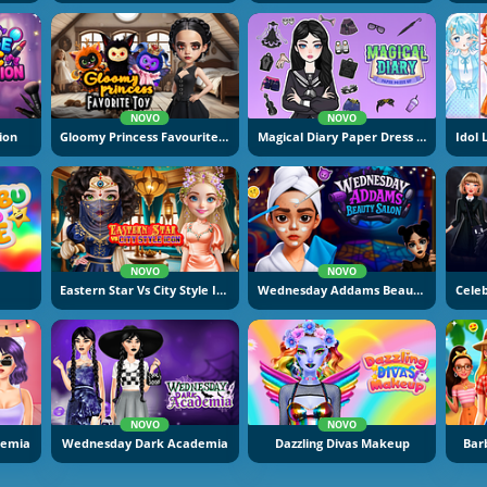
NOVO
NOVO
ion
Gloomy Princess Favourite Toy
Magical Diary Paper Dress Up
NOVO
NOVO
Eastern Star Vs City Style Icon
Wednesday Addams Beauty Salon
NOVO
NOVO
demia
Wednesday Dark Academia
Dazzling Divas Makeup
Bar