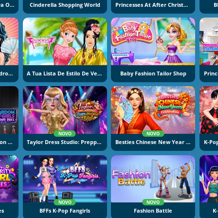
Instagirls: Vestir-Se Para O Halloween
Cinderella Shopping World
Princesses At After Christmas Sale
B
Jasmine And Ariel Wardrobe Swap
A Tua Lista De Estilo De Verão
Baby Fashion Tailor Shop
NOVO
NOVO
Stardom Alt Girls Fashion Duel
Taylor Dress Studio: Preppy And Wild West Glam
Besties Chinese New Year Celebration
NOVO
NOVO
es
BFFs K-Pop Fangirls
Fashion Battle
K