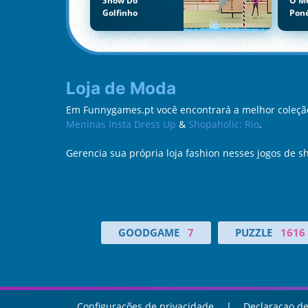
Show Do
O M
Golfinho
Pon
Loja de Moda
Em Funnygames.pt você encontrará a melhor coleção
Meninas Insta Dress Up
&
Shopaholic: Rio
.
Gerencia sua própria loja fashion nesses jogos de sh
GOODGAME
7
PUZZLE
1616
Configurações de privacidade
Declaracao de