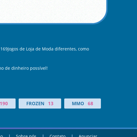
169Jogos de Loja de Moda diferentes, como
mo de dinheiro possível!
190
FROZEN
13
MMO
68
ao
Sobre nós
Contato
Anunciar