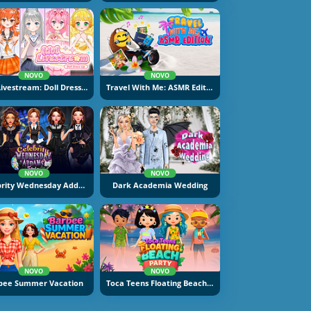
NOVO
NOVO
Idol Livestream: Doll Dress Up
Travel With Me: ASMR Edition
NOVO
NOVO
Celebrity Wednesday Addams Style
Dark Academia Wedding
NOVO
NOVO
bee Summer Vacation
Toca Teens Floating Beach Party