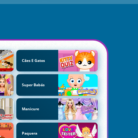
Cães E Gatos
Super Babás
Manicure
Paquera