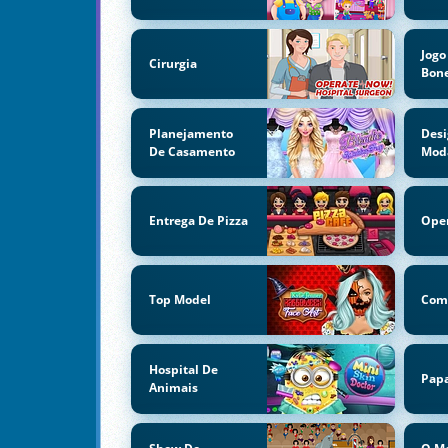
Jogo
Cirurgia
Bon
Planejamento
Desi
De Casamento
Mod
Entrega De Pizza
Ope
Top Model
Com
Hospital De
Papa
Animais