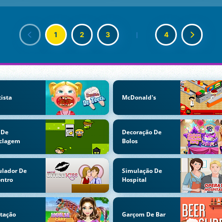
1
2
3
|
4
ista
McDonald's
 De
Decoração De
iclagem
Bolos
ulador De
Simulação De
ntro
Hospital
tação
Garçom De Bar