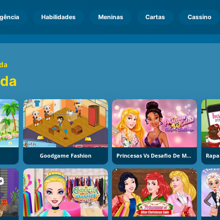
igência
Habilidades
Meninas
Cartas
Cassino
da
oda
Goodgame Fashion
Princesas Vs Desafio De Moda De Celebridades