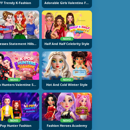
FF Trendy K-Fashion
Adorable Girls Valentino Fashion
NOVO
Princesses Statement Hills Obsession
Half And Half Celebrity Style
NOVO
NOVO
K-Pop Hunters Valentine Style
Hot And Cold Winter Style
NOVO
NOVO
-Pop Hunter Fashion
Fashion Heroes Academy