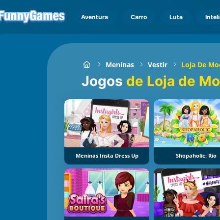
Aventura
Carro
Luta
Intel
Meninas
Vestir
Loja De Mo
Jogos
de Loja de M
Meninas Insta Dress Up
Shopaholic: Rio