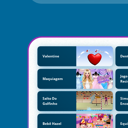
Valentine
Dent
Jogo
Maquiagem
Rec
Salto Do
Sim
Golfinho
Enco
Bebê Hazel
Equi