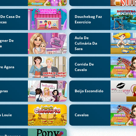
 De Casa De
Douchebag Faz
ecas
Exercício
Aula De
gner De
Culinária Da
a
Sara
Corrida De
re Agora
Cavalo
pras
Beijo Escondido
 Louie
Cavalos