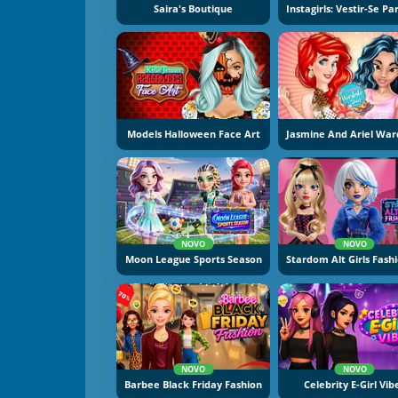
Saira's Boutique
Models Halloween Face Art
NOVO
NOVO
Moon League Sports Season
NOVO
NOVO
Barbee Black Friday Fashion
Celebrity E-Girl Vib