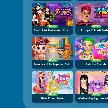
NOVO
NOVO
Black Pink Halloween Concert
Grunge Chic Alt Fash
NOVO
NOVO
From Nerd To Popular: Ballerina Cuppuccina
Labubu And Me
NOVO
NOVO
Ibiza Foam Party
Wednesday Light Aca