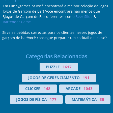
Em Funnygames.pt você encontrará a melhor coleção de jogos
Jogos de Garçom de Bar! Você encontrará não menos que
3Jogos de Garçom de Bar diferentes, como
Beer Slide
&
Bartender Game
.
Sirva as bebidas correctas para os clientes nesses jogos de
garçom de bar!Você consegue preparar um cocktail delicioso?
Categorias Relacionadas
PUZZLE
1617
JOGOS DE GERENCIAMENTO
191
CLICKER
148
ARCADE
1043
JOGOS DE FÍSICA
177
MATEMÁTICA
35