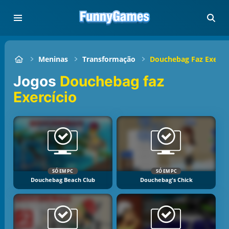
Meninas
Transformação
Douchebag Faz Exercíc
Jogos
Douchebag faz
Exercício
SÓ EM PC
SÓ EM PC
Douchebag Beach Club
Douchebag's Chick