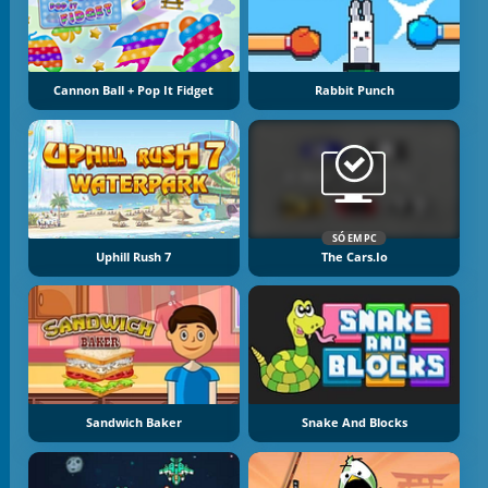
Cannon Ball + Pop It Fidget
Rabbit Punch
SÓ EM PC
Uphill Rush 7
The Cars.io
Sandwich Baker
Snake And Blocks