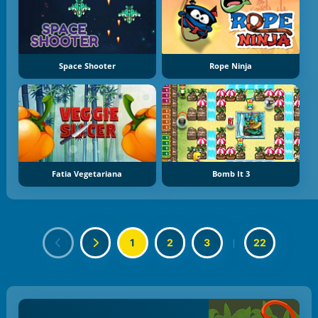
Space Shooter
Rope Ninja
Fatia Vegetariana
Bomb It 3
1
2
3
|
22