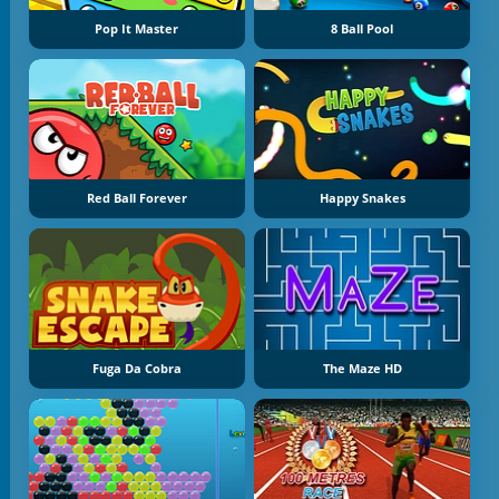
Pop It Master
8 Ball Pool
Red Ball Forever
Happy Snakes
Fuga Da Cobra
The Maze HD