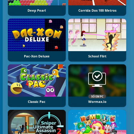
Deep Pearl
Corrida Dos 100 Metros
Pac-Xon Deluxe
School Flirt
SÓ EM PC
Classic Pac
Wormax.io