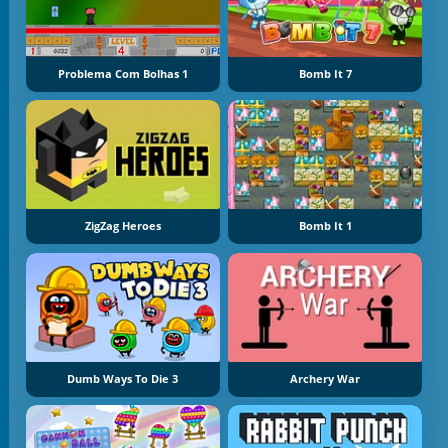
Problema Com Bolhas 1
Bomb It 7
ZigZag Heroes
Bomb It 1
Dumb Ways To Die 3
Archery War