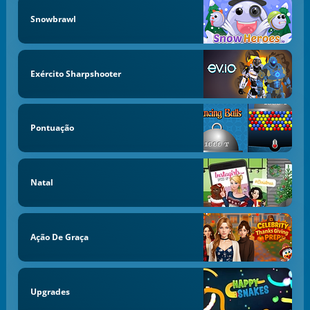
Snowbrawl
Exército Sharpshooter
Pontuação
Natal
Ação De Graça
Upgrades