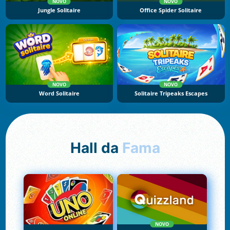
NOVO
NOVO
Jungle Solitaire
Office Spider Solitaire
NOVO
NOVO
Word Solitaire
Solitaire Tripeaks Escapes
Hall da
Fama
NOVO