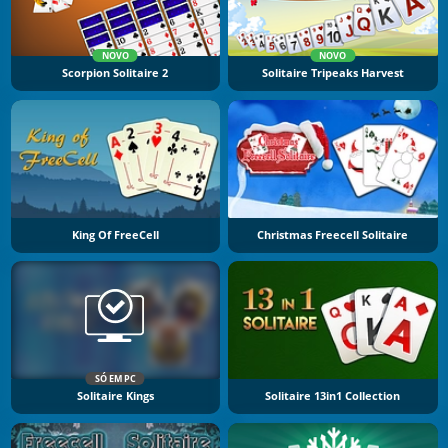
NOVO
NOVO
Scorpion Solitaire 2
Solitaire Tripeaks Harvest
King Of FreeCell
Christmas Freecell Solitaire
SÓ EM PC
Solitaire Kings
Solitaire 13in1 Collection