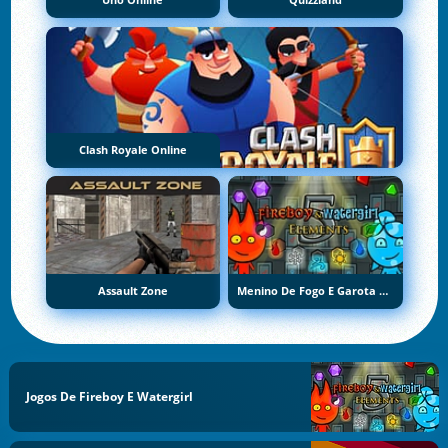
Uno Online
Quizzland
Clash Royale Online
Assault Zone
Menino De Fogo E Garota De Água 5: Elementos
Jogos De Fireboy E Watergirl