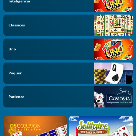
Inteligência
Classicos
Uno
Pôquer
Patience