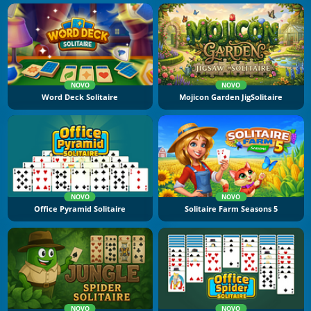
NOVO
NOVO
Word Deck Solitaire
Mojicon Garden JigSolitaire
NOVO
NOVO
Office Pyramid Solitaire
Solitaire Farm Seasons 5
NOVO
NOVO