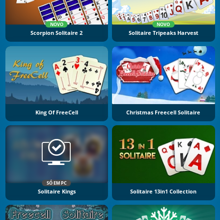
NOVO
NOVO
Scorpion Solitaire 2
Solitaire Tripeaks Harvest
King Of FreeCell
Christmas Freecell Solitaire
SÓ EM PC
Solitaire Kings
Solitaire 13in1 Collection