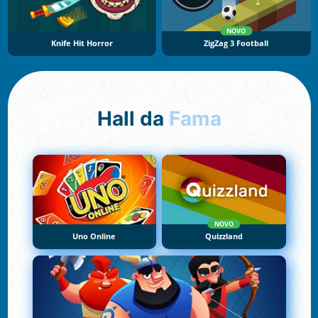
NOVO
Knife Hit Horror
ZigZag 3 Football
Hall da
Fama
NOVO
Uno Online
Quizzland