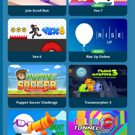
NOVO
Join Scroll Run
Vex 7
NOVO
Vex 6
Rise Up Online
Puppet Soccer Challenge
Transmorpher 3