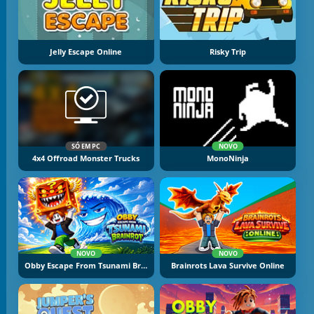
Jelly Escape Online
Risky Trip
SÓ EM PC
NOVO
4x4 Offroad Monster Trucks
MonoNinja
NOVO
NOVO
Obby Escape From Tsunami Brainrot
Brainrots Lava Survive Online