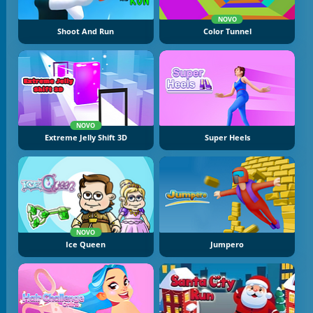
NOVO
Shoot And Run
Color Tunnel
NOVO
Extreme Jelly Shift 3D
Super Heels
NOVO
Ice Queen
Jumpero