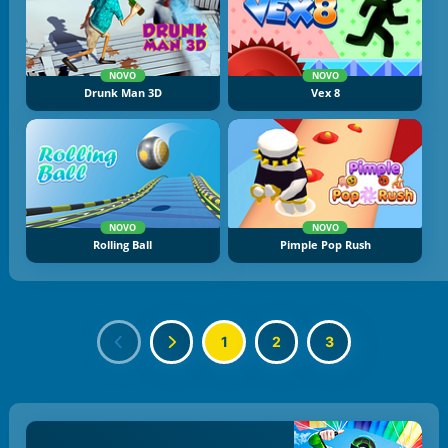
NOVO
NOVO
Drunk Man 3D
Vex 8
NOVO
NOVO
Rolling Ball
Pimple Pop Rush
1
2
3