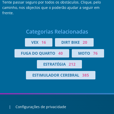
Tente passar seguro por todos os obstáculos. Clique, pelo
caminho, nos objectos que o poderão ajudar a seguir em
frente.
Categorias Relacionadas
VEX
16
DIRT BIKE
20
FUGA DO QUARTO
40
MOTO
76
ESTRATÉGIA
212
ESTIMULADOR CEREBRAL
385
Configurações de privacidade