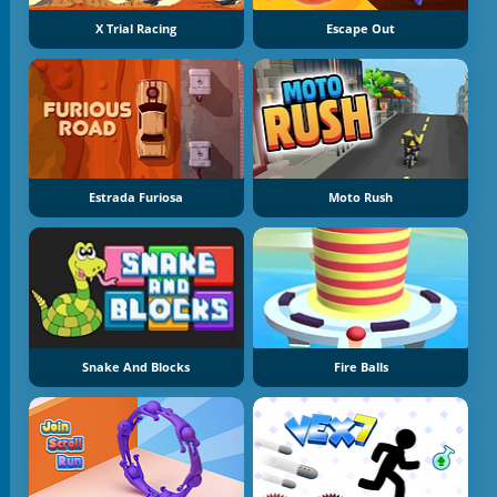
X Trial Racing
Escape Out
Estrada Furiosa
Moto Rush
Snake And Blocks
Fire Balls