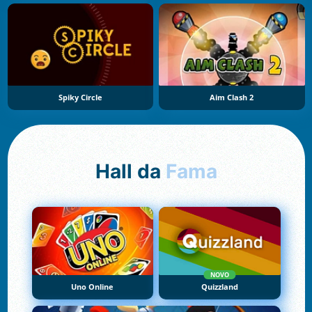
Spiky Circle
Aim Clash 2
Hall da
Fama
NOVO
Uno Online
Quizzland