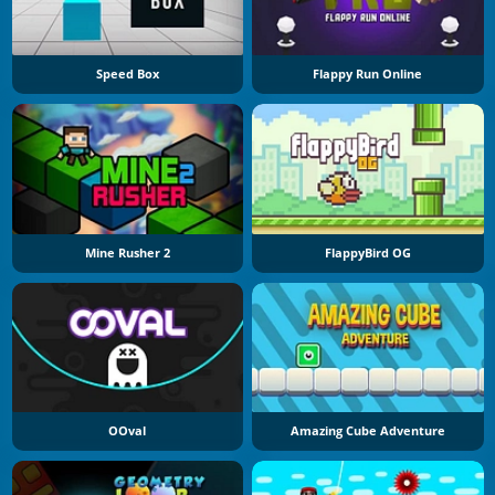
Speed Box
Flappy Run Online
Mine Rusher 2
FlappyBird OG
OOval
Amazing Cube Adventure