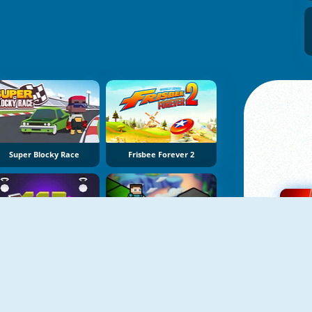
Super Blocky Race
Frisbee Forever 2
Flappy Run Online
Mine Rusher 2