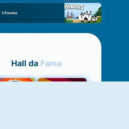
3 Pandas
Hall da
Fama
NOVO
Uno Online
Quizzland