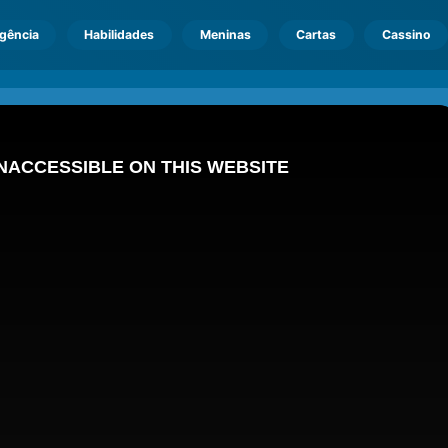
igência
Habilidades
Meninas
Cartas
Cassino