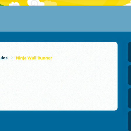
ulos
Ninja Wall Runner