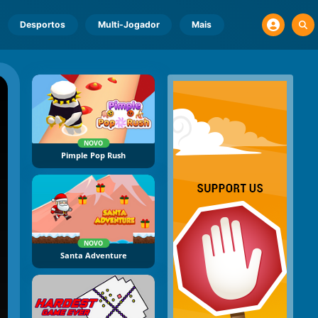
Desportos
Multi-Jogador
Mais
NOVO
Pimple Pop Rush
NOVO
Santa Adventure