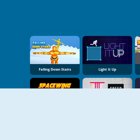
Falling Down Stairs
Light It Up
Space Wing Online
Speed Box