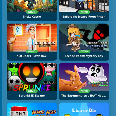
NOVO
NOVO
Tricky Castle
Jailbreak: Escape From Prison
NOVO
NOVO
100 Doors Puzzle Box
Escape Room: Mystery Key
NOVO
NOVO
Sprunki 3D Escape
The Basement Isn't THAT Haunted