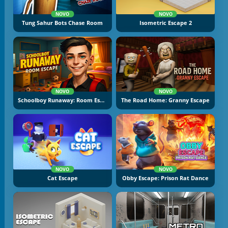
NOVO
NOVO
Tung Sahur Bots Chase Room
Isometric Escape 2
NOVO
NOVO
Schoolboy Runaway: Room Escape
The Road Home: Granny Escape
NOVO
NOVO
Cat Escape
Obby Escape: Prison Rat Dance