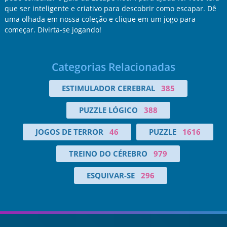
que ser inteligente e criativo para descobrir como escapar. Dê
uma olhada em nossa coleção e clique em um jogo para
começar. Divirta-se jogando!
Categorias Relacionadas
ESTIMULADOR CEREBRAL
385
PUZZLE LÓGICO
388
JOGOS DE TERROR
46
PUZZLE
1616
TREINO DO CÉREBRO
979
ESQUIVAR-SE
296