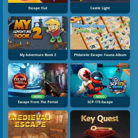
Escape Out
Castle Light
My Adventure Book 2
Philatelic Escape: Fauna Album
NOVO
NOVO
Escape From The Portal
SCP-173 Escape