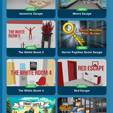
NOVO
NOVO
Isometric Escape
Metro Escape
NOVO
NOVO
The White Room 5
Horror Paytime Room Escape
NOVO
NOVO
The White Room 4
Red Escape