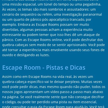
uma missão espacial, um túnel do tempo ou uma pegadinha.
Às vezes, os temas são mais sombrios e assustadores: um
cenário de sequestro ou refém, uma investigação paranormal
ou um quarto de pânico pós-apocalíptico trancado, por
exemplo. Embora as Escape Rooms possam ser muito
divertidas, algumas pessoas acham a experiência muito
estressante ou podem temer que isso lhes dê um ataque de
pânico. Com as Escape Rooms online, você pode desfrutar dos
quebra-cabeças sem medo de se sentir aprisionado. Você pode
até tornar a experiência mais envolvente usando seus fones de
ouvido e desligando as luzes.
Escape Room - Pistas e Dicas
Assim como em Escape Rooms na vida real, às vezes um
quebra-cabeça específico vai te deixar perplexo. Muitas vezes
você pode pedir dicas, mas mesmo quando não puder, todos os
nossos jogos apresentam um vídeo passo a passo mais abaixo
na página. Se você realmente sente que não consegue decifrar
o código, ou pode ter perdido uma pista ou item essencial,
pode consultar o guia da Escape Room para ajudá-lo. Você terá