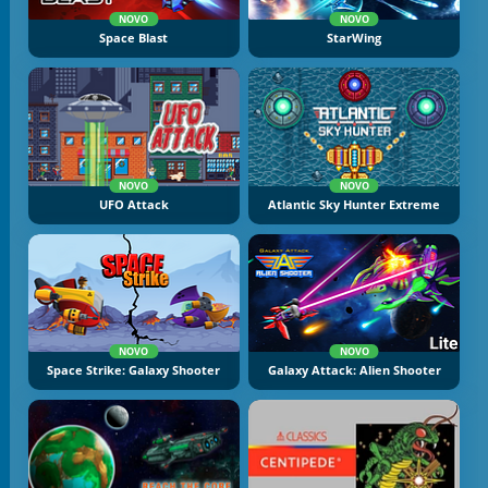
NOVO
NOVO
Space Blast
StarWing
NOVO
NOVO
UFO Attack
Atlantic Sky Hunter Extreme
NOVO
NOVO
Space Strike: Galaxy Shooter
Galaxy Attack: Alien Shooter