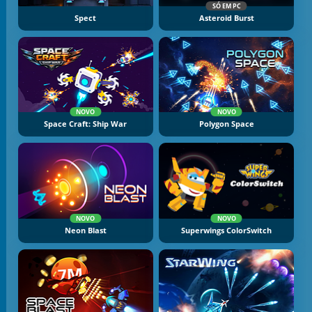
SÓ EM PC
Spect
Asteroid Burst
NOVO
NOVO
Space Craft: Ship War
Polygon Space
NOVO
NOVO
Neon Blast
Superwings ColorSwitch