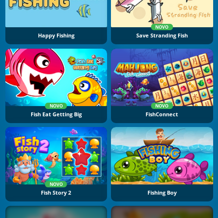
NOVO
Happy Fishing
Save Stranding Fish
NOVO
NOVO
Fish Eat Getting Big
FishConnect
NOVO
Fish Story 2
Fishing Boy