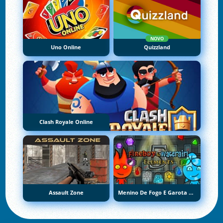
NOVO
Uno Online
Quizzland
Clash Royale Online
Assault Zone
Menino De Fogo E Garota De Água 5: Elementos