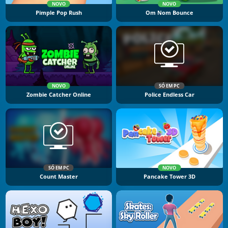
NOVO
NOVO
Pimple Pop Rush
Om Nom Bounce
NOVO
SÓ EM PC
Zombie Catcher Online
Police Endless Car
SÓ EM PC
NOVO
Count Master
Pancake Tower 3D