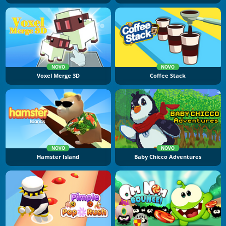
NOVO
NOVO
Voxel Merge 3D
Coffee Stack
NOVO
NOVO
Hamster Island
Baby Chicco Adventures