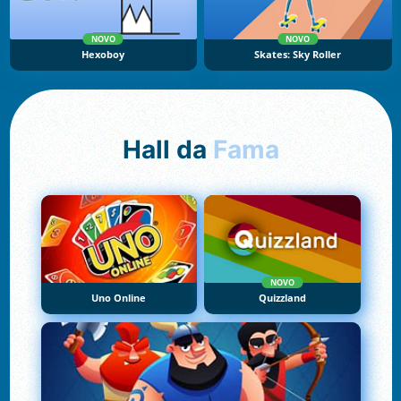
NOVO
NOVO
Hexoboy
Skates: Sky Roller
Hall da
Fama
NOVO
Uno Online
Quizzland