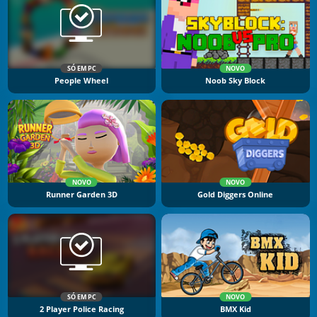
SÓ EM PC
NOVO
People Wheel
Noob Sky Block
NOVO
NOVO
Runner Garden 3D
Gold Diggers Online
SÓ EM PC
NOVO
2 Player Police Racing
BMX Kid