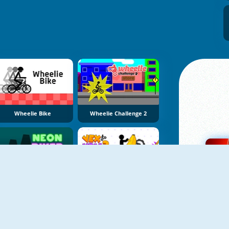
Wheelie Bike
Wheelie Challenge 2
NOVO
Neon Biker
Vex X3M 3