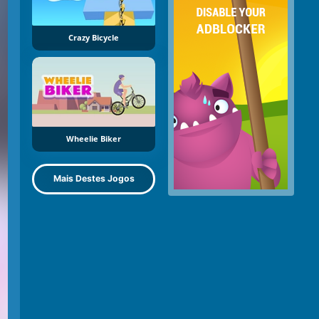
Crazy Bicycle
Wheelie Biker
Mais Destes Jogos