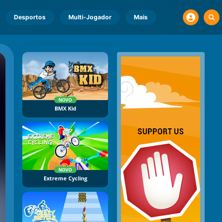
Desportos
Multi-Jogador
Mais
NOVO
BMX Kid
NOVO
Extreme Cycling