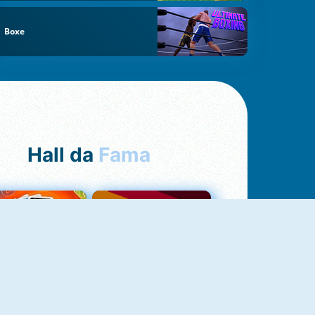
Boxe
Hall da
Fama
NOVO
Uno Online
Quizzland