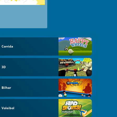
Corrida
3D
Bilhar
Voleibol