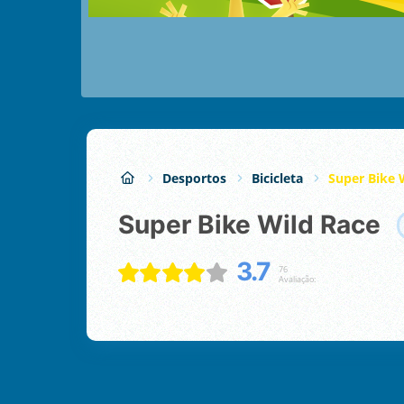
Desportos
Bicicleta
Super Bike 
Super Bike Wild Race
3.7
76
Avaliação: