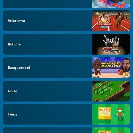
Atletismo
Boliche
Basquetebol
Golfe
Tênis