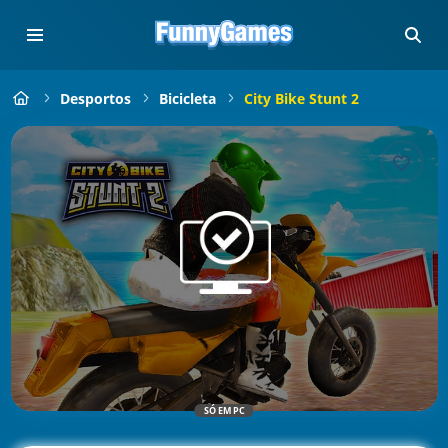
Desportos
Bicicleta
City Bike Stunt 2
SÓ EM PC