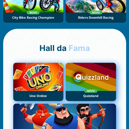
NOVO
NOVO
City Bike Racing Champion
Riders Downhill Racing
Hall da
Fama
NOVO
Uno Online
Quizzland