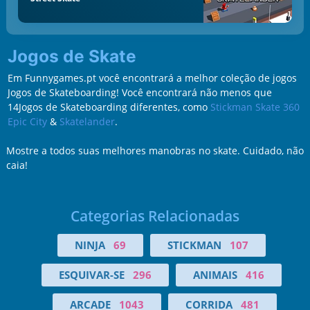
Jogos de Skate
Em Funnygames.pt você encontrará a melhor coleção de jogos
Jogos de Skateboarding! Você encontrará não menos que
14Jogos de Skateboarding diferentes, como
Stickman Skate 360
Epic City
&
Skatelander
.
Mostre a todos suas melhores manobras no skate. Cuidado, não
caia!
Categorias Relacionadas
NINJA
69
STICKMAN
107
ESQUIVAR-SE
296
ANIMAIS
416
ARCADE
1043
CORRIDA
481