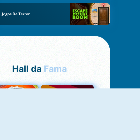
Jogos De Terror
Hall da
Fama
NOVO
Uno Online
Quizzland