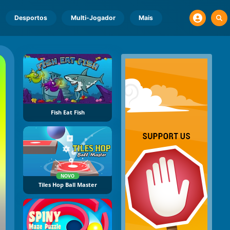
Desportos
Multi-Jogador
Mais
Fish Eat Fish
NOVO
Tiles Hop Ball Master