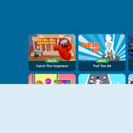
NOVO
NOVO
Catch The Impostor
Pull 'Em All
NOVO
NOVO
2048 Ball Buster
Shower Run