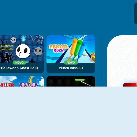
NOVO
NOVO
Halloween Ghost Balls
Pencil Rush 3D
NOVO
NOVO
Roller Coaster
Neon Pong Multiplayer