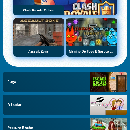
Clash Royale Online
Assault Zone
Menino De Fogo E Garota De Água 5: Elementos
Fuga
A Espiar
Procure E Ache