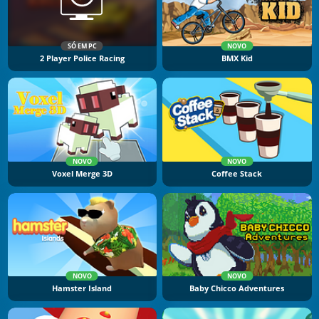
SÓ EM PC
NOVO
2 Player Police Racing
BMX Kid
NOVO
NOVO
Voxel Merge 3D
Coffee Stack
NOVO
NOVO
Hamster Island
Baby Chicco Adventures