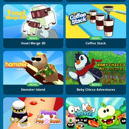
NOVO
NOVO
Voxel Merge 3D
Coffee Stack
NOVO
NOVO
Hamster Island
Baby Chicco Adventures