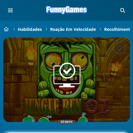
Habilidades
Reação Em Velocidade
Recolhimento
SÓ EM PC