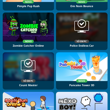
NOVO
NOVO
Pimple Pop Rush
Om Nom Bounce
NOVO
SÓ EM PC
Zombie Catcher Online
Police Endless Car
SÓ EM PC
NOVO
Count Master
Pancake Tower 3D