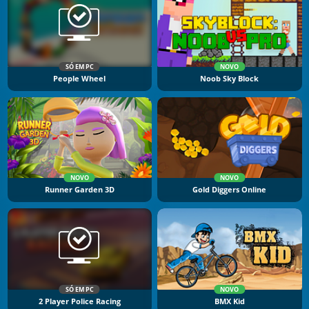
SÓ EM PC
NOVO
People Wheel
Noob Sky Block
NOVO
NOVO
Runner Garden 3D
Gold Diggers Online
SÓ EM PC
NOVO
2 Player Police Racing
BMX Kid