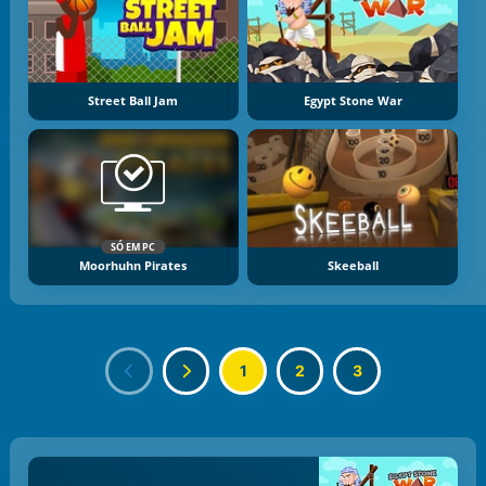
Street Ball Jam
Egypt Stone War
SÓ EM PC
Moorhuhn Pirates
Skeeball
1
2
3