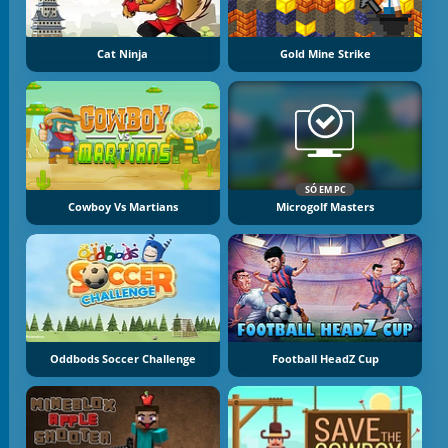
Cat Ninja
Gold Mine Strike
SÓ EM PC
Cowboy Vs Martians
Microgolf Masters
Oddbods Soccer Challenge
Football HeadZ Cup