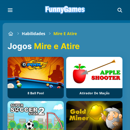
Habilidades
Mire E Atire
Jogos
Mire e Atire
8 Ball Pool
Atirador De Maçãs