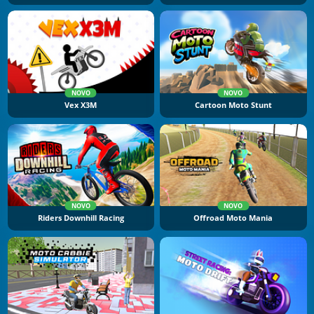
NOVO
NOVO
Vex X3M
Cartoon Moto Stunt
NOVO
NOVO
Riders Downhill Racing
Offroad Moto Mania