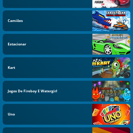
Camiões
Estacionar
Kart
Jogos De Fireboy E Watergirl
Uno