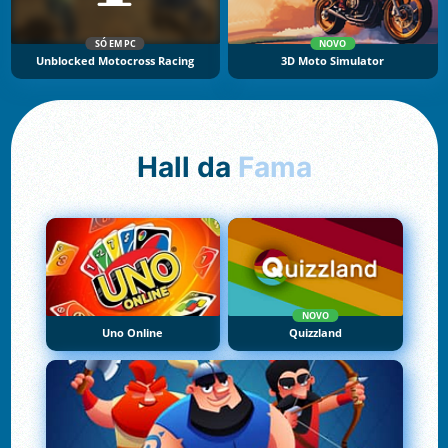
SÓ EM PC
NOVO
Unblocked Motocross Racing
3D Moto Simulator
Hall da
Fama
NOVO
Uno Online
Quizzland