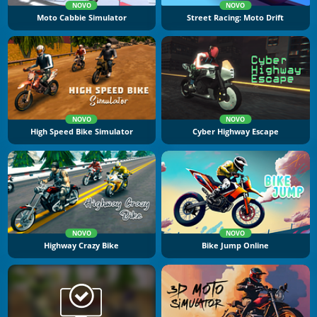
NOVO
NOVO
Moto Cabbie Simulator
Street Racing: Moto Drift
NOVO
NOVO
High Speed Bike Simulator
Cyber Highway Escape
NOVO
NOVO
Highway Crazy Bike
Bike Jump Online