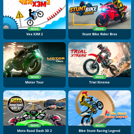
NOVO
NOVO
Vex X3M 2
Stunt Bike Rider Bros
NOVO
NOVO
Motor Tour
Trial Xtreme
NOVO
NOVO
Moto Road Dash 3D 2
Bike Stunt Racing Legend