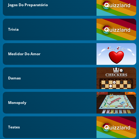
Jogos Do Preparatório
Trivia
Medidor Do Amor
Damas
Monopoly
Testes