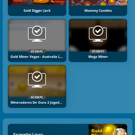
Gold Digger Jack
Mummy Candies
SÓ EM PC
SÓ EM PC
Gold Miner Vegas - Australia Levels
Mega Miner
SÓ EM PC
Mineradores De Ouro 2 Jogadores
Escavador Louco