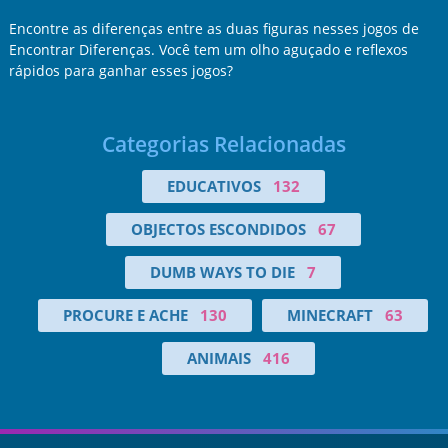
Encontre as diferenças entre as duas figuras nesses jogos de
Encontrar Diferenças. Você tem um olho aguçado e reflexos
rápidos para ganhar esses jogos?
Categorias Relacionadas
EDUCATIVOS
132
OBJECTOS ESCONDIDOS
67
DUMB WAYS TO DIE
7
PROCURE E ACHE
130
MINECRAFT
63
ANIMAIS
416