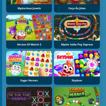
Mysterious Jewels
Caça Às Jóias
Heroes Of Match 3
Mystic India Pop Express
Sugar Heroes
Skydom