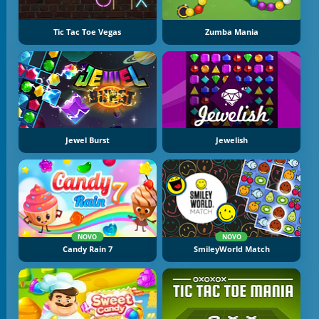
Tic Tac Toe Vegas
Zumba Mania
Jewel Burst
Jewelish
NOVO
NOVO
Candy Rain 7
SmileyWorld Match