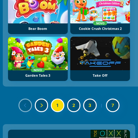
NOVO
Bear Boom
Cookie Crush Christmas 2
NOVO
Garden Tales 3
Take Off
1
2
3
|
7