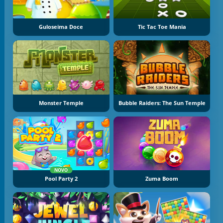
Guloseima Doce
Tic Tac Toe Mania
Monster Temple
Bubble Raiders: The Sun Temple
NOVO
Pool Party 2
Zuma Boom