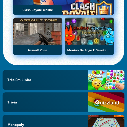
Clash Royale Online
Assault Zone
Menino De Fogo E Garota De Água 5: Elementos
Três Em Linha
Trivia
Monopoly