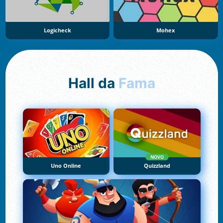
Logicheck
Mohex
Hall da
Fama
NOVO
Uno Online
Quizzland