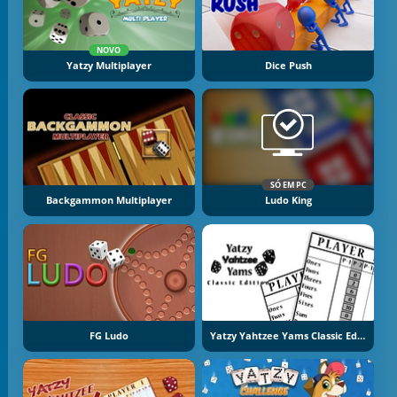
NOVO
Yatzy Multiplayer
Dice Push
SÓ EM PC
Backgammon Multiplayer
Ludo King
FG Ludo
Yatzy Yahtzee Yams Classic Edition