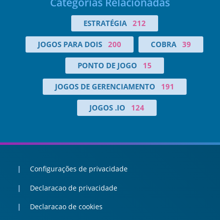
Categorias Relacionadas
ESTRATÉGIA
212
JOGOS PARA DOIS
200
COBRA
39
PONTO DE JOGO
15
JOGOS DE GERENCIAMENTO
191
JOGOS .IO
124
Configurações de privacidade
Declaracao de privacidade
Declaracao de cookies