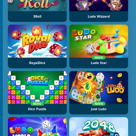
5Roll
Ludo Wizzard
NOVO
RoyalDice
Ludo Star
NOVO
NOVO
Dice Puzzle
Just Ludo