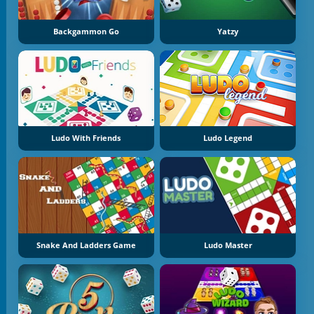
Backgammon Go
Yatzy
Ludo With Friends
Ludo Legend
Snake And Ladders Game
Ludo Master