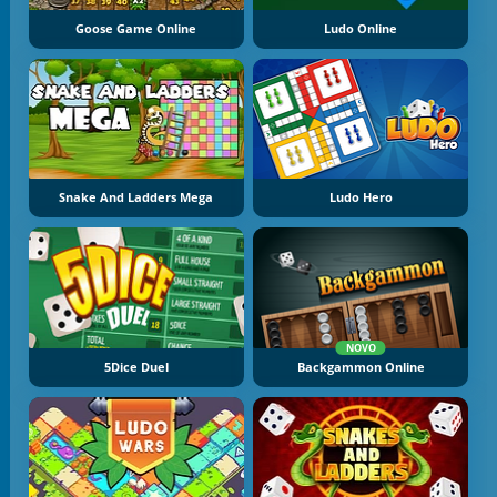
Goose Game Online
Ludo Online
Snake And Ladders Mega
Ludo Hero
NOVO
5Dice Duel
Backgammon Online