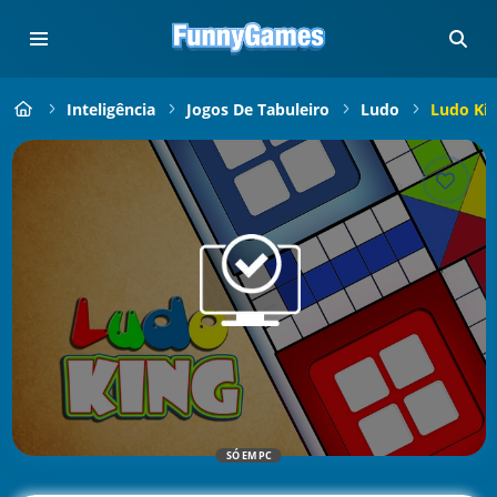
Inteligência
Jogos De Tabuleiro
Ludo
Ludo Ki
SÓ EM PC