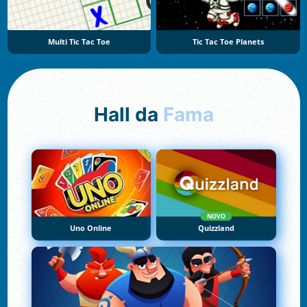
Multi Tic Tac Toe
Tic Tac Toe Planets
Hall da
Fama
NOVO
Uno Online
Quizzland