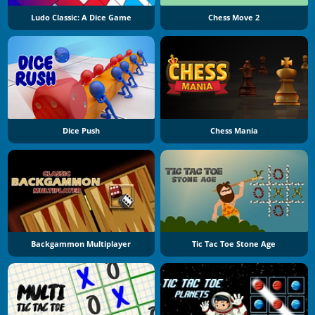
Ludo Classic: A Dice Game
Chess Move 2
Dice Push
Chess Mania
Backgammon Multiplayer
Tic Tac Toe Stone Age