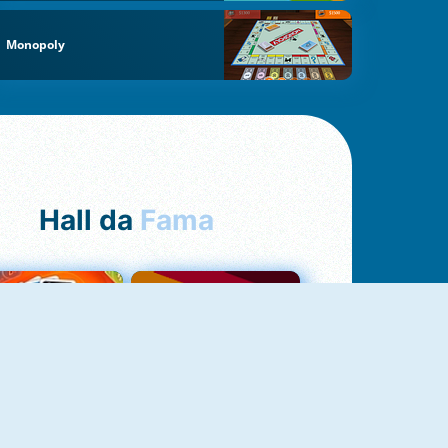
Monopoly
Hall da
Fama
NOVO
Uno Online
Quizzland