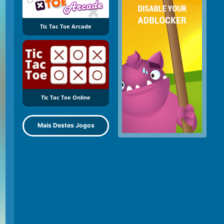
Tic Tac Toe Arcade
Tic Tac Toe Online
Mais Destes Jogos