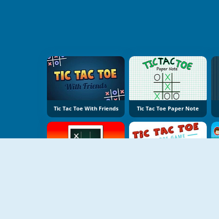
Tic Tac Toe With Friends
Tic Tac Toe Paper Note
Sunset Tic Tac Toe
Tic Tac Toe Colors