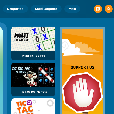
Desportos
Multi-Jogador
Mais
Multi Tic Tac Toe
Tic Tac Toe Planets