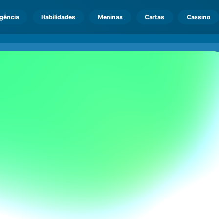
igência
Habilidades
Meninas
Cartas
Cassino