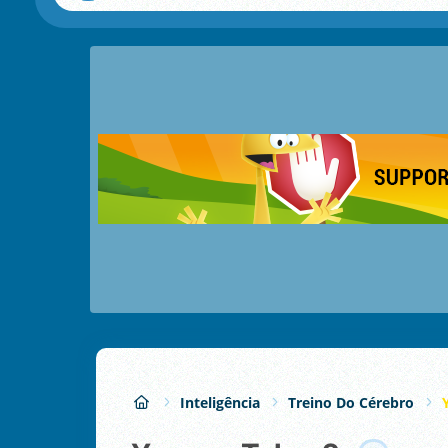
Inteligência
Treino Do Cérebro