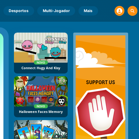
Desportos
Multi-Jogador
Mais
NOVO
Connect Hugy And Kisy
NOVO
Halloween Faces Memory