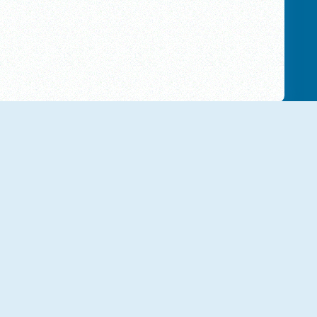
NOVO
NOVO
Brickz!
Word Search Online
NOVO
NOVO
Mahjong Alchemy Online
Solitaire Seasons