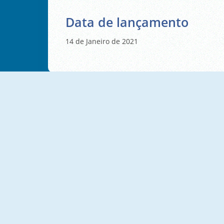
Data de lançamento
14 de Janeiro de 2021
NOVO
NOVO
BubbleQuod
Erase One Part
NOVO
NOVO
Tasty Match
Voxel Merge 3D