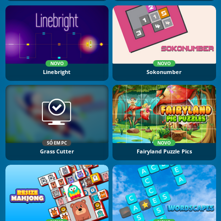
NOVO
NOVO
Linebright
Sokonumber
SÓ EM PC
NOVO
Grass Cutter
Fairyland Puzzle Pics