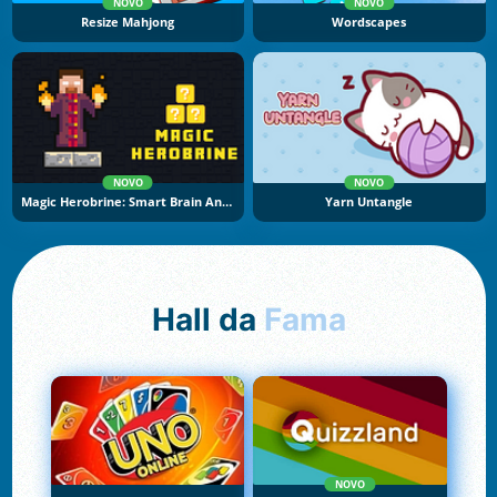
NOVO
NOVO
Resize Mahjong
Wordscapes
NOVO
NOVO
Magic Herobrine: Smart Brain And Puzzle Quest
Yarn Untangle
Hall da
Fama
NOVO