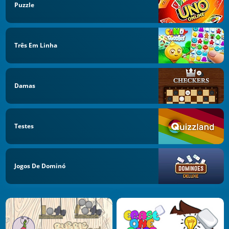
Puzzle
Três Em Linha
Damas
Testes
Jogos De Dominó