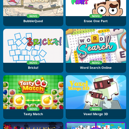
NOVO
NOVO
BubbleQuod
Erase One Part
NOVO
NOVO
Brickz!
Word Search Online
NOVO
NOVO
Tasty Match
Voxel Merge 3D