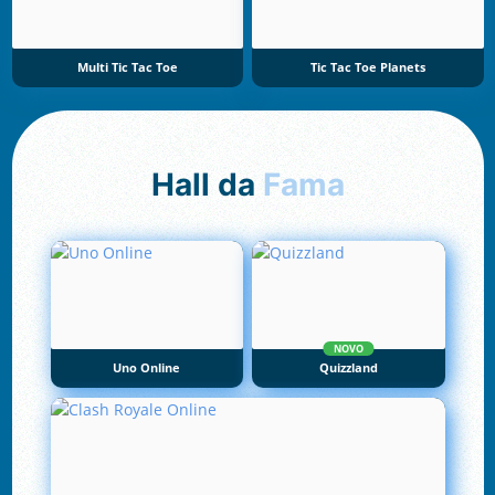
Multi Tic Tac Toe
Tic Tac Toe Planets
Hall da
Fama
NOVO
Uno Online
Quizzland