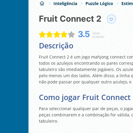
Inteligência
Puzzle Lógico
Estim
Fruit Connect 2
3.5
14504
Avaliação:
Descrição
Fruit Connect 2 é um jogo mahjong connect com
todos os azulejos encontrando os pares corres
tabuleiro são imediatamente jogáveis. Os azul
pelo menos um dos lados. Além disso, a linha q
não pode passar por qualquer outro azulejo, e
Como jogar Fruit Connect 
Para seleccionar qualquer par de peças, o jog
peças combinarem e a combinação for válida, 
tabuleiro.