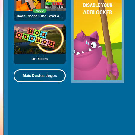
NOVO
Noob Escape: One Level Again
Lof Blocks
Mais Destes Jogos