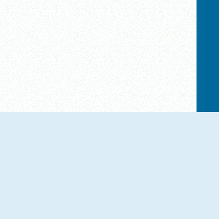
Mahjong Crush Saga
Incredible Basketball