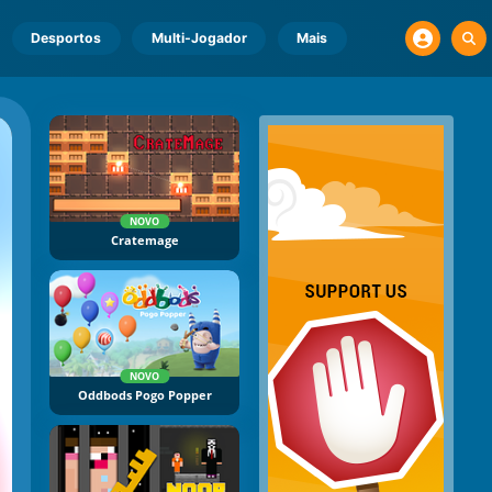
Desportos
Multi-Jogador
Mais
NOVO
Cratemage
NOVO
Oddbods Pogo Popper