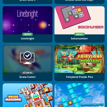
NOVO
NOVO
Linebright
Sokonumber
SÓ EM PC
NOVO
Grass Cutter
Fairyland Puzzle Pics