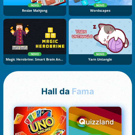
NOVO
NOVO
Resize Mahjong
Wordscapes
NOVO
NOVO
Magic Herobrine: Smart Brain And Puzzle Quest
Yarn Untangle
Hall da
Fama