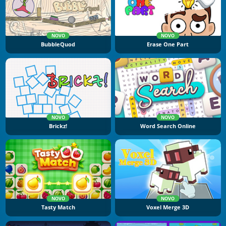
NOVO
NOVO
BubbleQuod
Erase One Part
NOVO
NOVO
Brickz!
Word Search Online
NOVO
NOVO
Tasty Match
Voxel Merge 3D