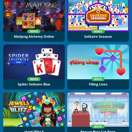
NOVO
NOVO
Mahjong Alchemy Online
Solitaire Seasons
NOVO
NOVO
Spider Solitaire Blue
Filling Lines
NOVO
Jewel Blitz 5
Rescue Boss Cut Rope