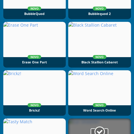
NOVO
NOVO
BubbleQuod
Bubblequod 2
NOVO
NOVO
Erase One Part
Black Stallion Cabaret
NOVO
NOVO
Brickz!
Word Search Online