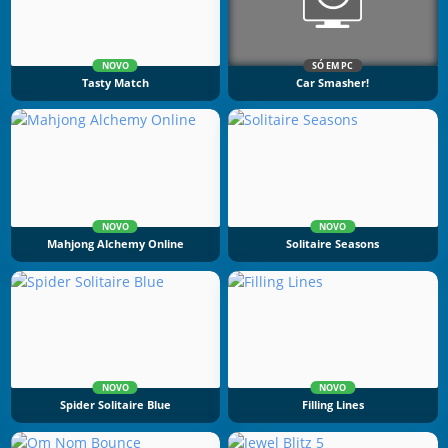
NOVO
SÓ EM PC
Tasty Match
Car Smasher!
NOVO
NOVO
Mahjong Alchemy Online
Solitaire Seasons
NOVO
NOVO
Spider Solitaire Blue
Filling Lines