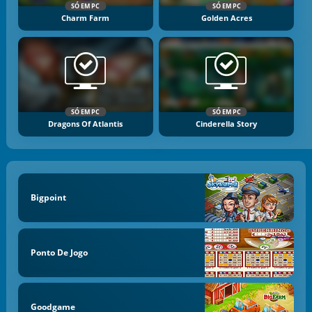
SÓ EM PC
SÓ EM PC
Charm Farm
Golden Acres
SÓ EM PC
SÓ EM PC
Dragons Of Atlantis
Cinderella Story
Bigpoint
Ponto De Jogo
Goodgame