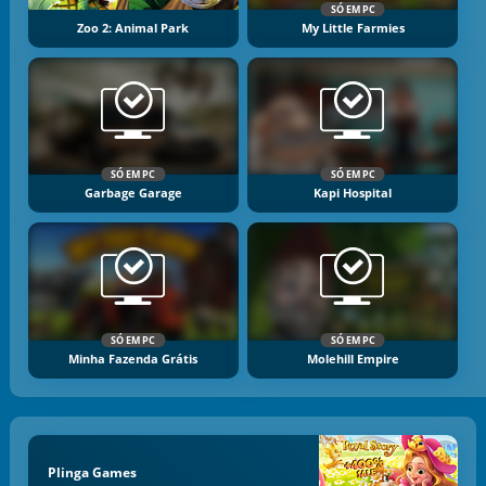
SÓ EM PC
Zoo 2: Animal Park
My Little Farmies
SÓ EM PC
SÓ EM PC
Garbage Garage
Kapi Hospital
SÓ EM PC
SÓ EM PC
Minha Fazenda Grátis
Molehill Empire
Plinga Games