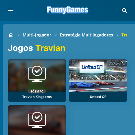
Multi-Jogador
Estratégia Multijogadores
Travi
Jogos
Travian
SÓ EM PC
Travian Kingdoms
United GP