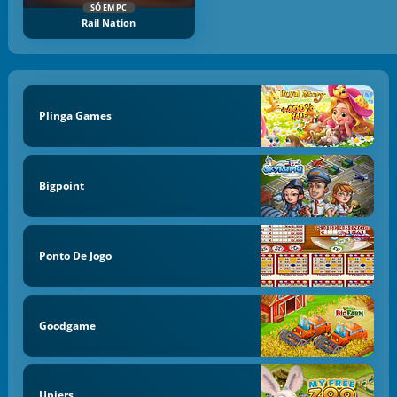
SÓ EM PC
Rail Nation
Plinga Games
Bigpoint
Ponto De Jogo
Goodgame
Upjers