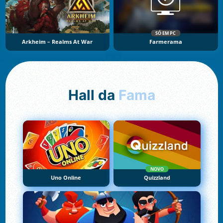
SÓ EM PC
Arkheim – Realms At War
Farmerama
Hall da
Fama
NOVO
Uno Online
Quizzland