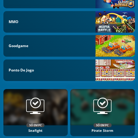
MMO
Goodgame
Ponto De Jogo
SÓ EM PC
SÓ EM PC
Seafight
Pirate Storm