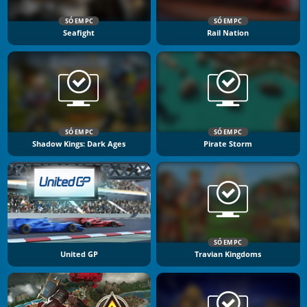
SÓ EM PC
SÓ EM PC
Seafight
Rail Nation
SÓ EM PC
SÓ EM PC
Shadow Kings: Dark Ages
Pirate Storm
SÓ EM PC
United GP
Travian Kingdoms