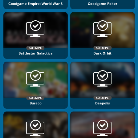
Goodgame Empire: World War 3
Goodgame Poker
SÓ EM PC
SÓ EM PC
Battlestar Galactica
Dark Orbit
SÓ EM PC
SÓ EM PC
Buraco
Deepolis