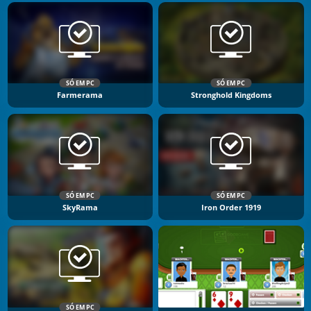
SÓ EM PC
SÓ EM PC
Farmerama
Stronghold Kingdoms
SÓ EM PC
SÓ EM PC
SkyRama
Iron Order 1919
SÓ EM PC