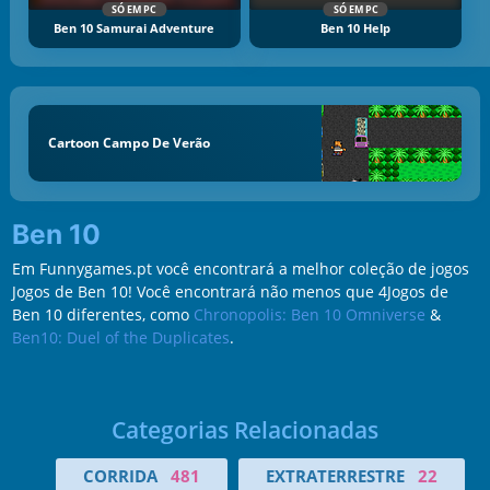
SÓ EM PC
SÓ EM PC
Ben 10 Samurai Adventure
Ben 10 Help
Cartoon Campo De Verão
Ben 10
Em Funnygames.pt você encontrará a melhor coleção de jogos
Jogos de Ben 10! Você encontrará não menos que 4Jogos de
Ben 10 diferentes, como
Chronopolis: Ben 10 Omniverse
&
Ben10: Duel of the Duplicates
.
Categorias Relacionadas
CORRIDA
481
EXTRATERRESTRE
22