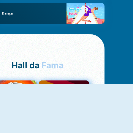
Dança
Hall da
Fama
NOVO
Uno Online
Quizzland