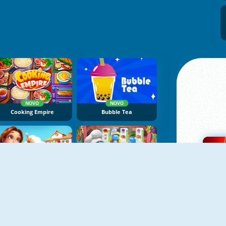
NOVO
NOVO
Cooking Empire
Bubble Tea
NOVO
NOVO
Delicious: Emily's Home Sweet Home
The Smurfs Cooking