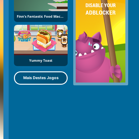
Finn's Fantastic Food Machine
Yummy Toast
Mais Destes Jogos