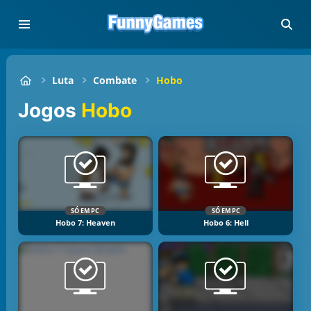
Luta
Combate
Hobo
Jogos
Hobo
SÓ EM PC
SÓ EM PC
Hobo 7: Heaven
Hobo 6: Hell