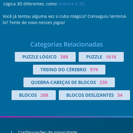
Lógica 3D diferentes, como
Unblock It 3D
.
Você já tentou alguma vez o cubo mágico? Conseguiu terminá-
lo? Tente de novo nesses jogos!
Categorias Relacionadas
PUZZLE LÓGICO
388
PUZZLE
1616
TREINO DO CÉREBRO
979
QUEBRA-CABEÇAS DE BLOCOS
230
BLOCOS
208
BLOCOS DESLIZANTES
34
Configurações de privacidade