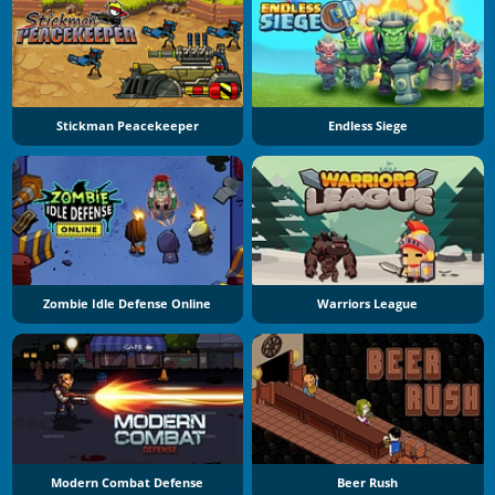
Stickman Peacekeeper
Endless Siege
Zombie Idle Defense Online
Warriors League
Modern Combat Defense
Beer Rush