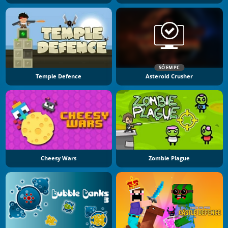
SÓ EM PC
Temple Defence
Asteroid Crusher
Cheesy Wars
Zombie Plague