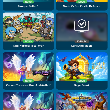
NOVO
NOVO
Tanque Bolha 1
Noob Vs Pro Castle Defence
NOVO
SÓ EM PC
Raid Heroes: Total War
Guns And Magic
NOVO
NOVO
Cursed Treasure One-And-A-Half
Siege Break