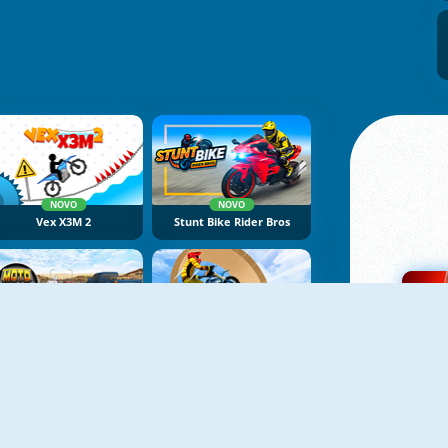
NOVO
NOVO
Vex X3M 2
Stunt Bike Rider Bros
NOVO
NOVO
Moto Road Dash 3D 2
Bike Stunt Racing Legend