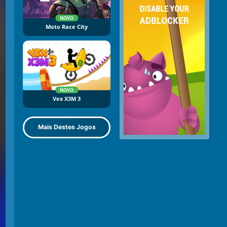
NOVO
Moto Race City
NOVO
Vex X3M 3
Mais Destes Jogos