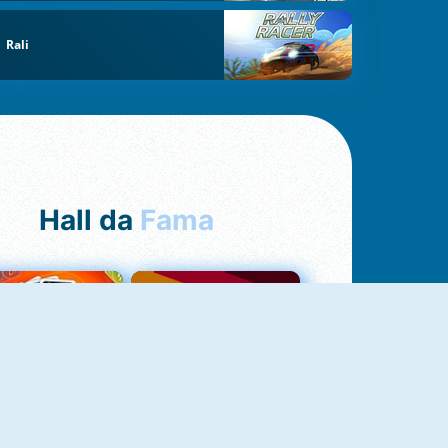
Rali
Hall da
Fama
NOVO
Uno Online
Quizzland