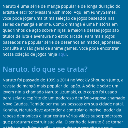
Naruto é uma série de mangá popular e de longa duração do
artista e escritor Masashi Kishimoto. Aqui em FunnyGames,
você pode jogar uma ótima seleção de jogos baseados nas
séries de mangá e anime. Como o mangá é uma história em
quadrinhos de ação sobre ninjas, a maioria desses jogos são
títulos de luta e aventura no estilo arcade. Para mais jogos
baseados na popular série de desenhos animados japoneses,
consulte a visão geral de anime games. Você pode encontrar
nossa coleção de jogos ninja
aqui
.
Naruto, do que se trata?
Naruto foi passado de 1999 a 2014 no Weekly Shounen Jump, a
revista de mangá mais popular do Japão. A série é sobre um
jovem ninja chamado Naruto Uzumaki, cujo corpo foi usado
para selar o espírito de um poderoso demônio-raposa chamado
Nove Caudas. Temido por muitas pessoas em sua cidade natal,
Konoha, Naruto deve aprender a controlar o incrível poder da
raposa demoníaca e lutar contra vários vilões superpoderosos
que procuram destruir sua vila. O sonho de Naruto é se tornar
o Hokage, ou líder da vila, e conquistar o respeito de seus