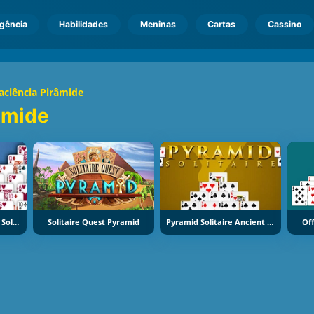
igência
Habilidades
Meninas
Cartas
Cassino
aciência Pirâmide
âmide
FunGamePlay Pyramid Solitaire
Solitaire Quest Pyramid
Pyramid Solitaire Ancient Egypt
Off