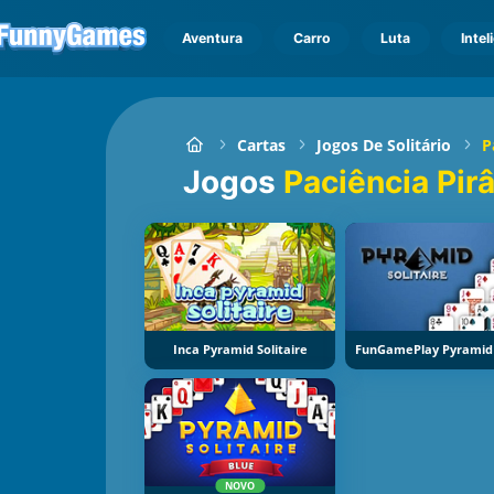
Aventura
Carro
Luta
Intel
Cartas
Jogos De Solitário
P
Jogos
Paciência Pir
Inca Pyramid Solitaire
NOVO