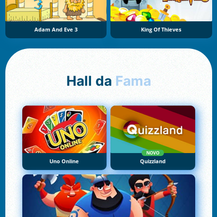
Adam And Eve 3
King Of Thieves
Hall da
Fama
NOVO
Uno Online
Quizzland