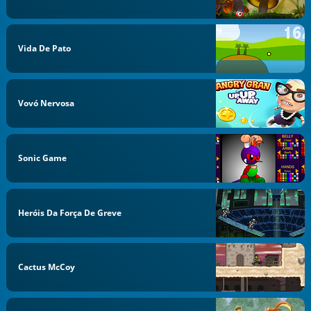
Vida De Pato
Vovó Nervosa
Sonic Game
Heróis Da Força De Greve
Cactus McCoy