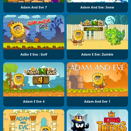
Adam And Eve 7
Adam And Eve: Snow
Adão E Eva : Golf
Adam E Eve: Zumbis
Adam E Eve 4
Adam And Eve 1